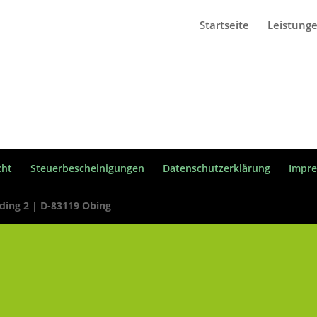
Startseite
Leistung
cht
Steuerbescheinigungen
Datenschutzerklärung
Impr
ding 2 | D-83119 Obing