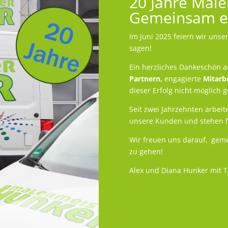
20 Jahre Male
Gemeinsam er
Im Juni 2025 feiern wir uns
sagen!
Ein herzliches Dankeschön 
Partnern,
engagierte
Mitarb
dieser Erfolg nicht möglich 
Seit zwei Jahrzehnten arbeit
unsere Kunden und stehen für
Wir freuen uns darauf, geme
zu gehen!
Alex und Diana Hunker mit 